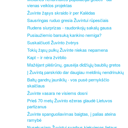
vienas veiklos projektas
Žuvinte žąsys skraido ir per Kalėdas
Sausringas ruduo gresia Žuvintui rūpesčiais
Rudens siurprizas - raudonkojų sakalų gausa
Pusiaužiemio barsuką kankino nemiga?
Suskaičiuoti Žuvinto žvėrys
Tokių žąsų pulkų Žuvinte niekas nepamena
Kapt – ir nėra žvirblio
Mažėjant plėšrūnų, gausėja didžiųjų baublių gretos
Į Žuvintą parskrido dar daugiau meldinių nendrinukių
Baltų gandrų jauniklių - vos pusė pernykščio
skaičiaus
Žuvinte vasara ne visiems dosni
Prieš 70 metų Žuvinto ežeras glaudė Lietuvos
partizanus
Žuvinte spanguoliavimas baigtas, į palias ateina
ramybė
Nusekusiam Žuvintui svarbus kiekvienas lietaus