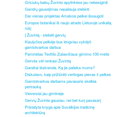
Griciukų balsų Žuvinto apylinkėse jau nebesigirdi
Gandrų gausėjimas nepaliauja stebinti
Dar vienas projektas Amalvos pelkei išsaugoti
Europos botanikai iš naujo atrado Lietuvoje unikalią
rūšį
Į Žuvintą - stebėti gervių
Kiaulyčios pelkėje bus lengviau vykdyti
gamtotvarkos darbus
Paminėtas Teofilio Zubavičiaus gimimo 100-metis
Gervės vėl renkasi Žuvintą
Gandrai išskrenda. Ką jie palieka mums?
Diskutavo, kaip prižiūrėti vertingas pievas ir pelkes
Gamtotvarkos darbams pavasaris skelbia
pertrauką
Vieversiai jau gimtinėje
Gervių Žuvinte gausiau, nei bet kurį pavasarį
Pristatyta knyga apie Suvalkijos tradicinę
architektūrą