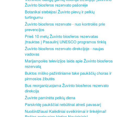
Žuvinto biosferos rezervato pašonėje
Botanikai stebėjosi Žuvinto pievų ir pelkių
turtingumu
Žuvinto biosferos rezervate - nuo kontrolės prie
prevencijos
Prieš 10 metų Žuvinto biosferos rezervatas
įtrauktas į Pasaulinį UNESCO programos tinklą
Žuvinto biosferos rezervato direkcijoje - naujas
vadovas
Marijampolės televizijos laida apie Žuvinto biosferos
rezervatą
Buktos miško pažintiniame take paukščių choras ir
pirmosios žibutės
Bus reorganizuojama Žuvinto biosferos rezervato
direkcija
Žuvinte paminėta pelkių diena
Parskridę paukščiai nebūtinai atneš pavasarį
Nuoširdžiausi Kalėdiniai sveikinimai ir linkėjimai!
Pačios geriausios kloties Naujaisiais!