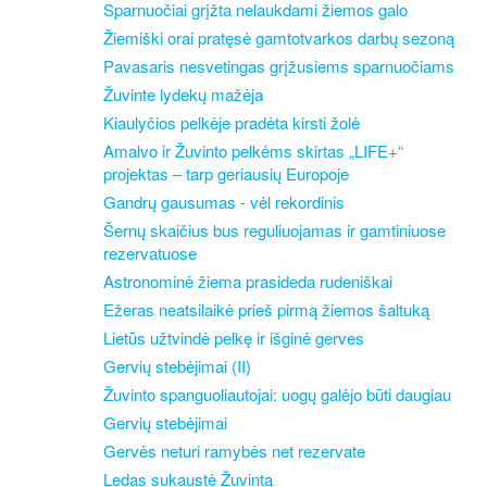
Sparnuočiai grįžta nelaukdami žiemos galo
Žiemiški orai pratęsė gamtotvarkos darbų sezoną
Pavasaris nesvetingas grįžusiems sparnuočiams
Žuvinte lydekų mažėja
Kiaulyčios pelkėje pradėta kirsti žolė
Amalvo ir Žuvinto pelkėms skirtas „LIFE+“
projektas – tarp geriausių Europoje
Gandrų gausumas - vėl rekordinis
Šernų skaičius bus reguliuojamas ir gamtiniuose
rezervatuose
Astronominė žiema prasideda rudeniškai
Ežeras neatsilaikė prieš pirmą žiemos šaltuką
Lietūs užtvindė pelkę ir išginė gerves
Gervių stebėjimai (II)
Žuvinto spanguoliautojai: uogų galėjo būti daugiau
Gervių stebėjimai
Gervės neturi ramybės net rezervate
Ledas sukaustė Žuvintą