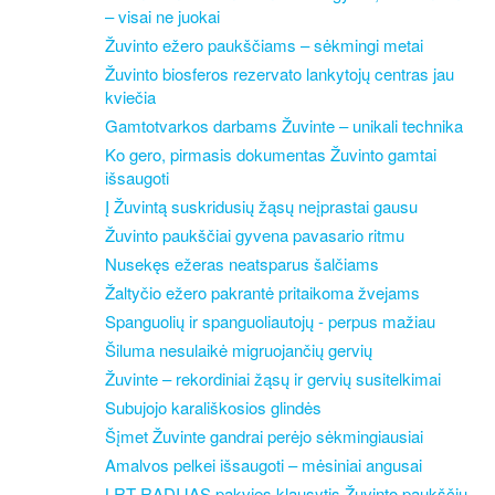
– visai ne juokai
Žuvinto ežero paukščiams – sėkmingi metai
Žuvinto biosferos rezervato lankytojų centras jau
kviečia
Gamtotvarkos darbams Žuvinte – unikali technika
Ko gero, pirmasis dokumentas Žuvinto gamtai
išsaugoti
Į Žuvintą suskridusių žąsų neįprastai gausu
Žuvinto paukščiai gyvena pavasario ritmu
Nusekęs ežeras neatsparus šalčiams
Žaltyčio ežero pakrantė pritaikoma žvejams
Spanguolių ir spanguoliautojų - perpus mažiau
Šiluma nesulaikė migruojančių gervių
Žuvinte – rekordiniai žąsų ir gervių susitelkimai
Subujojo karališkosios glindės
Šįmet Žuvinte gandrai perėjo sėkmingiausiai
Amalvos pelkei išsaugoti – mėsiniai angusai
LRT RADIJAS pakvies klausytis Žuvinto paukščių