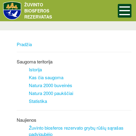
ŽUVINTO
BIOSFEROS
REZERVATAS
Pradžia
Saugoma teritorija
Istorija
Kas čia saugoma
Natura 2000 buveinės
Natura 2000 paukščiai
Statistika
Naujienos
Žuvinto biosferos rezervato grybų rūšių sąrašas
padvigubėjo