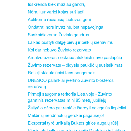
Išskrenda kiek mažiau gandrų
Nėra, kur varlei kojas sušlapti
Aptikome rečiausią Lietuvos genį
Ondatra: nors invazinė, bet nepavojinga
Suskaičiavome Žuvinto gandrus
Laikas pustyti dalgę pievų ir pelkių šienavimui
Kol dar nebuvo Žuvinto rezervato
Amalvo ežeras neskuba atskleisti savo paslapčių
Žuvinto rezervate – didysis paukščių susitelkimas
Retieji skiautalūpiai taps saugomais
UNESCO palankiai įvertino Žuvinto biosferos
rezervatą
Pirmoji saugoma teritorija Lietuvoje - Žuvinto
gamtinis rezervatas mini 85 metų jubiliejų
Žaltyčio ežero pakrantėje išardyti nelegalūs liepteliai
Meldinių nendrinukių gerokai pagausėjo!
Ekspertai tyrė unikalią Buktos girios augalų rūšį
Vienintelė baltųjų garnių kolonija Dzūkijoje įsitvirtino