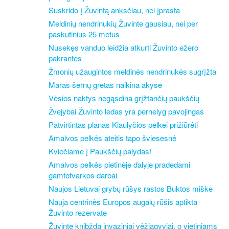
Suskrido į Žuvintą anksčiau, nei įprasta
Meldinių nendrinukių Žuvinte gausiau, nei per
paskutinius 25 metus
Nusekęs vanduo leidžia atkurti Žuvinto ežero
pakrantes
Žmonių užaugintos meldinės nendrinukės sugrįžta
Maras šernų gretas naikina akyse
Vėsios naktys negąsdina grįžtančių paukščių
Žvejybai Žuvinto ledas yra pernelyg pavojingas
Patvirtintas planas Kiaulyčios pelkei prižiūrėti
Amalvos pelkės ateitis tapo šviesesnė
Kviečiame į Paukščių palydas!
Amalvos pelkės pietinėje dalyje pradedami
gamtotvarkos darbai
Naujos Lietuvai grybų rūšys rastos Buktos miške
Nauja centrinės Europos augalų rūšis aptikta
Žuvinto rezervate
Žuvinte knibžda invaziniai vėžiagyviai, o vietiniams