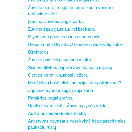
Žuvinto ežere įrengta automatizuota vandens
matavimo stotis
Įvertino Dovinės vingio parką
Žuvinte žąsų gausiau, nei bet kada
Išlydėjome gausius būrius sparnuočių
Dešimt metų UNESCO biosferos rezervatų tinkle
Direktorius
Žuvinte pasitikti pavasario šaukliai
Šiaurės tilvikas papildė Žuvinto rūšių sąrašą
Gervės perėti kraustosi į ežerą
Medžiotojų bokšteliai: fantazijos ar apsileidimas?
Žąsų šeimynose auga nauja karta
Parskrido pagal grafiką
Upelio tėkmė keičia Žuvinto plynės veidą
Audra nusiaubė Buktos mišką
Ankstyvas pavasaris nesukvietė keturiasdešimties
paukščių rūšių