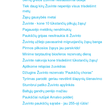
Tiek daug kirų Žuvinte neperėjo visus trisdešimt
metų
Žąsų gausybės metai
Žuvinte - kone 10 tūkstančių pilkųjų žąsų!
Pagausėjo meldinių nendrinukių
Paukščių gripas nesitraukia iš Žuvinto
Žuvintą užliejo pavasarinė migruojančių žąsų banga
Pirmos pilkosios žąsys jau parskrido!
Minime tarptautinę biosferos rezervatų dieną
Žuvinte nakvoja kone trisdešimt tūkstančių žąsų!
Aptikome retąsias žuvėdras
Džiugins Žuvinto rezervato 'Paukščių choras"
Tyrimas parodė: geriau nevėlinti šlapynių šienavimo
Stumbrui patiko Žuvinto apylinkės
Baltųjų gandrų perėjo mažiau
Paukščiai nutūpė Amalvo polderį
Žuvinto paukščių sąraše - jau 255-oji rūšis!