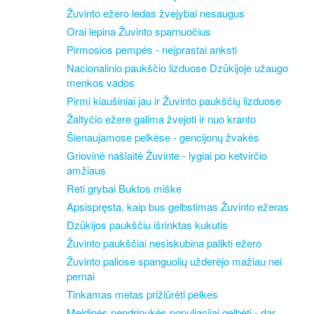
Žuvinto ežero ledas žvejybai nesaugus
Orai lepina Žuvinto sparnuočius
Pirmosios pempės - neįprastai anksti
Nacionalinio paukščio lizduose Dzūkijoje užaugo
menkos vados
Pirmi kiaušiniai jau ir Žuvinto paukščių lizduose
Žaltyčio ežere galima žvejoti ir nuo kranto
Šienaujamose pelkėse - gencijonų žvakės
Griovinė našlaitė Žuvinte - lygiai po ketvirčio
amžiaus
Reti grybai Buktos miške
Apsispręsta, kaip bus gelbstimas Žuvinto ežeras
Dzūkijos paukščiu išrinktas kukutis
Žuvinto paukščiai nesiskubina palikti ežero
Žuvinto paliose spanguolių užderėjo mažiau nei
pernai
Tinkamas metas prižiūrėti pelkes
Meldinės nendrinukės populiacijai gelbėti - dar