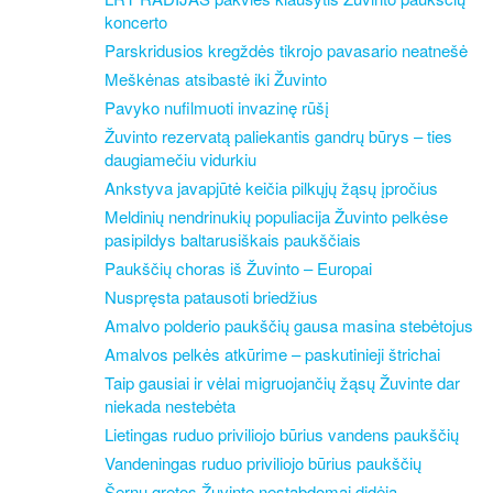
koncerto
Parskridusios kregždės tikrojo pavasario neatnešė
Meškėnas atsibastė iki Žuvinto
Pavyko nufilmuoti invazinę rūšį
Žuvinto rezervatą paliekantis gandrų būrys – ties
daugiamečiu vidurkiu
Ankstyva javapjūtė keičia pilkųjų žąsų įpročius
Meldinių nendrinukių populiacija Žuvinto pelkėse
pasipildys baltarusiškais paukščiais
Paukščių choras iš Žuvinto – Europai
Nuspręsta patausoti briedžius
Amalvo polderio paukščių gausa masina stebėtojus
Amalvos pelkės atkūrime – paskutinieji štrichai
Taip gausiai ir vėlai migruojančių žąsų Žuvinte dar
niekada nestebėta
Lietingas ruduo priviliojo būrius vandens paukščių
Vandeningas ruduo priviliojo būrius paukščių
Šernų gretos Žuvinte nestabdomai didėja