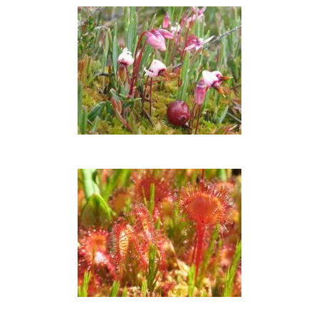
Spanguolės
Spanguolių
žiedai