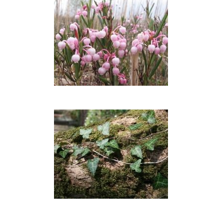
Balžuvos
Gebenė