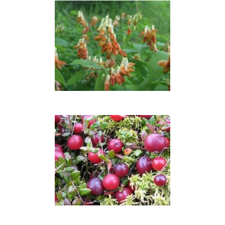
lipikė
Geltonžiedis
pelėžirnis