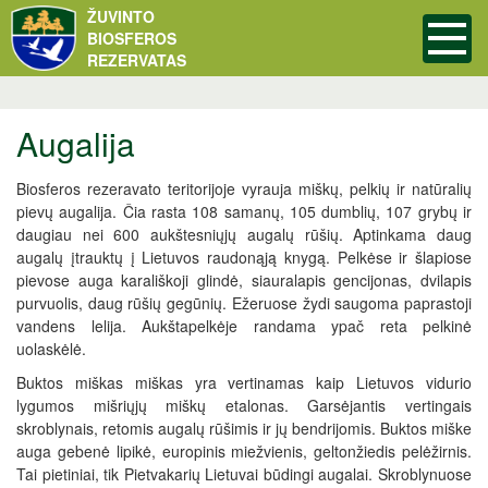
ŽUVINTO
BIOSFEROS
REZERVATAS
Augalija
Biosferos rezeravato teritorijoje vyrauja miškų, pelkių ir natūralių
pievų augalija. Čia rasta 108 samanų, 105 dumblių, 107 grybų ir
daugiau nei 600 aukštesniųjų augalų rūšių. Aptinkama daug
augalų įtrauktų į Lietuvos raudonąją knygą. Pelkėse ir šlapiose
pievose auga karališkoji glindė, siauralapis gencijonas, dvilapis
purvuolis, daug rūšių gegūnių. Ežeruose žydi saugoma paprastoji
vandens lelija. Aukštapelkėje randama ypač reta pelkinė
uolaskėlė.
Buktos miškas miškas yra vertinamas kaip Lietuvos vidurio
lygumos mišriųjų miškų etalonas. Garsėjantis vertingais
skroblynais, retomis augalų rūšimis ir jų bendrijomis. Buktos miške
auga gebenė lipikė, europinis miežvienis, geltonžiedis pelėžirnis.
Tai pietiniai, tik Pietvakarių Lietuvai būdingi augalai. Skroblynuose