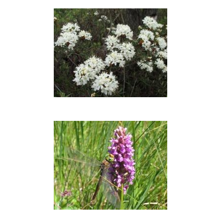
Saulašarės
Pelkinis
gailis