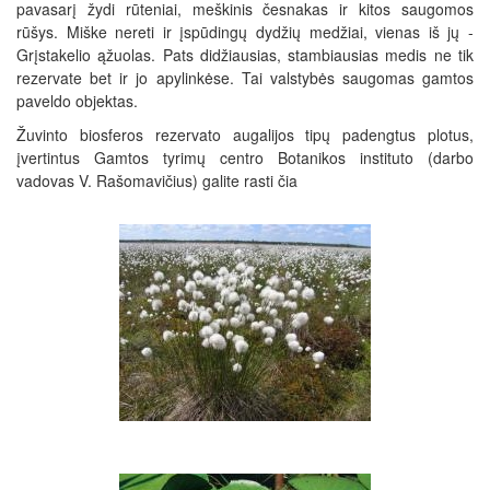
pavasarį žydi rūteniai, meškinis česnakas ir kitos saugomos
rūšys. Miške nereti ir įspūdingų dydžių medžiai, vienas iš jų -
Grįstakelio ąžuolas. Pats didžiausias, stambiausias medis ne tik
rezervate bet ir jo apylinkėse. Tai valstybės saugomas gamtos
paveldo objektas.
Žuvinto biosferos rezervato augalijos tipų padengtus plotus,
įvertintus Gamtos tyrimų centro Botanikos instituto (darbo
vadovas V. Rašomavičius) galite rasti
čia
Švyliai