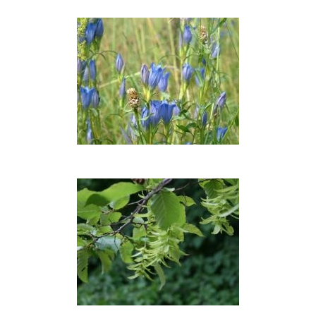
Raudonoji
gegūnė
Siauralapiai
gencijonai