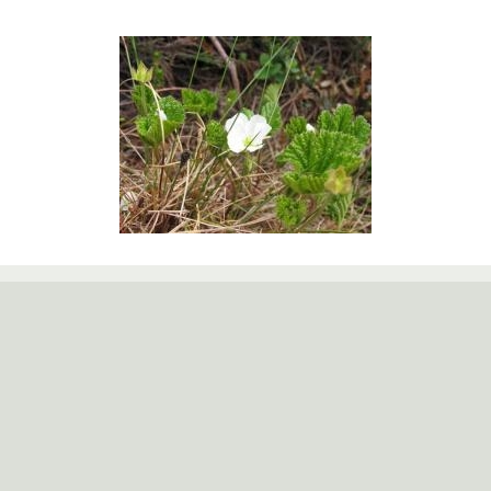
Skroblas
Tekšė
Žuvinto biosferos rezervato grupė
Kampelių g. 10, 64351 Aleknonys, Alytaus r.
Tel. 8 315 49540