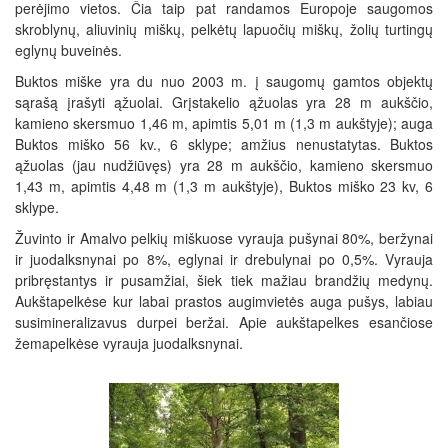
perėjimo vietos. Čia taip pat randamos Europoje saugomos
skroblynų, aliuvinių miškų, pelkėtų lapuočių miškų, žolių turtingų
eglynų buveinės.
Buktos miške yra du nuo 2003 m. į saugomų gamtos objektų
sąrašą įrašyti ąžuolai. Grįstakelio ąžuolas yra 28 m aukščio,
kamieno skersmuo 1,46 m, apimtis 5,01 m (1,3 m aukštyje); auga
Buktos miško 56 kv., 6 sklype; amžius nenustatytas. Buktos
ąžuolas (jau nudžiūvęs) yra 28 m aukščio, kamieno skersmuo
1,43 m, apimtis 4,48 m (1,3 m aukštyje), Buktos miško 23 kv, 6
sklype.
Žuvinto ir Amalvo pelkių miškuose vyrauja pušynai 80%, beržynai
ir juodalksnynai po 8%, eglynai ir drebulynai po 0,5%. Vyrauja
pribręstantys ir pusamžiai, šiek tiek mažiau brandžių medynų.
Aukštapelkėse kur labai prastos augimvietės auga pušys, labiau
susimineralizavus durpei beržai. Apie aukštapelkes esančiose
žemapelkėse vyrauja juodalksnynai.