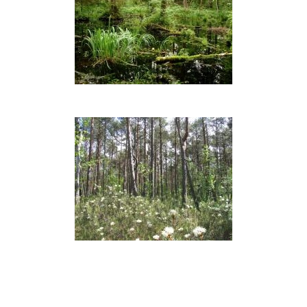
Pelkėti
miškai
Buktoje
Spygliuočių
pelkiniai
miškai