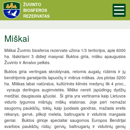
ŽUVINTO
BIOSFEROS
REZERVATAS
Miškai
Miškai Žuvinto biosferos rezervate užima 1/3 teritorijos, apie 6000
ha. Išskiriami 3 didieji masyvai: Buktos giria, mišku apaugusios
Žuvinto ir Amalvo pelkės.
Buktos giria vertingais skroblynais, retomis augalų rūšimis ir jų
bendrijomis garsėjantis lapuočių ir mišrus miškas. Jos plotas 3200
ha. Miškas labai natūralus, kultūrinės kilmės medynų tik 4 proc.,
vyrauja derlingos augimvietės. Miške nereti įspūdingų dydžių
medžiai, daugiausia ąžuolai. Ši giria yra vertinama kaip Lietuvos
vidurio lygumos mišriųjų miškų etalonas. Joje peri nemažai
saugomų paukščių, tokių, kaip juodasis gandras, mažasis erelis
rėksnys, gervė, pilkoji meleta, baltnugaris ir vidutinis margasis
geniai. Buktos girioje specialiai saugomos Europos Bendrijai
svarbios paukščių rūšių: gervių, baltnugarių ir vidutinių genių