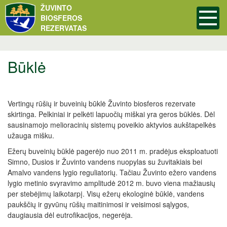
ŽUVINTO
BIOSFEROS
REZERVATAS
Būklė
Vertingų rūšių ir buveinių būklė Žuvinto biosferos rezervate
skirtinga. Pelkiniai ir pelkėti lapuočių miškai yra geros būklės. Dėl
sausinamojo melioracinių sistemų poveikio aktyvios aukštapelkės
užauga mišku.
Ežerų buveinių būklė pagerėjo nuo 2011 m. pradėjus eksploatuoti
Simno, Dusios ir Žuvinto vandens nuopylas su žuvitakiais bei
Amalvo vandens lygio reguliatorių. Tačiau Žuvinto ežero vandens
lygio metinio svyravimo amplitudė 2012 m. buvo viena mažiausių
per stebėjimų laikotarpį. Visų ežerų ekologinė būklė, vandens
paukščių ir gyvūnų rūšių maitinimosi ir veisimosi sąlygos,
daugiausia dėl eutrofikacijos, negerėja.