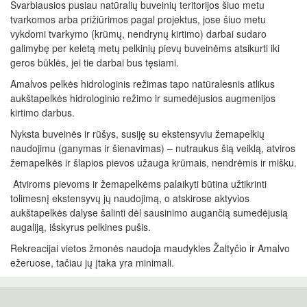
Svarbiausios pusiau natūralių buveinių teritorijos šiuo metu
tvarkomos arba prižiūrimos pagal projektus, jose šiuo metu
vykdomi tvarkymo (krūmų, nendrynų kirtimo) darbai sudaro
galimybę per keletą metų pelkinių pievų buveinėms atsikurti iki
geros būklės, jei tie darbai bus tęsiami.
Amalvos pelkės hidrologinis režimas tapo natūralesnis atlikus
aukštapelkės hidrologinio režimo ir sumedėjusios augmenijos
kirtimo darbus.
Nyksta buveinės ir rūšys, susiję su ekstensyviu žemapelkių
naudojimu (ganymas ir šienavimas) – nutraukus šią veiklą, atviros
žemapelkės ir šlapios pievos užauga krūmais, nendrėmis ir mišku.
Atviroms pievoms ir žemapelkėms palaikyti būtina užtikrinti
tolimesnį ekstensyvų jų naudojimą, o atskirose aktyvios
aukštapelkės dalyse šalinti dėl sausinimo augančią sumedėjusią
augaliją, išskyrus pelkines pušis.
Rekreacijai vietos žmonės naudoja maudykles Žaltyčio ir Amalvo
ežeruose, tačiau jų įtaka yra minimali.