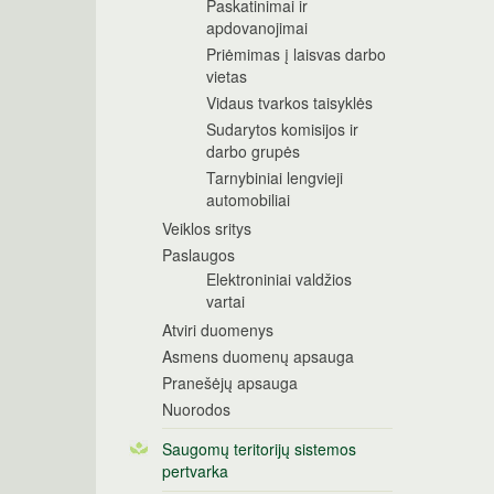
Paskatinimai ir
apdovanojimai
Priėmimas į laisvas darbo
vietas
Vidaus tvarkos taisyklės
Sudarytos komisijos ir
darbo grupės
Tarnybiniai lengvieji
automobiliai
Veiklos sritys
Paslaugos
Elektroniniai valdžios
vartai
Atviri duomenys
Asmens duomenų apsauga
Pranešėjų apsauga
Nuorodos
Saugomų teritorijų sistemos
pertvarka