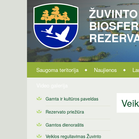
ŽUVINTO
BIOSFE
REZERV
Saugoma teritorija
Naujienos
La
Video galerija
Gamta ir kultūros paveldas
Veik
Rezervato priežiūra
Gamtos dienoraštis
Veiklos reguliavimas Žuvinto