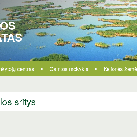
ROS
ATAS
nkytojų centras
Gamtos mokykla
Kelionės žemė
los sritys