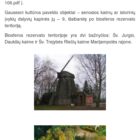
106.pdf ).
Gausesni kultūros paveldo objektai – senosios kaimų ar istorinių
įvykių dalyvių kapinės jų – 9, išsibarstę po biosferos rezervato
teritoriją.
Biosferos rezervato teritorijoje yra dvi bažnyčios: Šv. Jurgio,
Daukšių kaime ir Šv. Trejybės Riečių kaime Marijampolės rajone.
Ąžuolinių
k.
vėjo