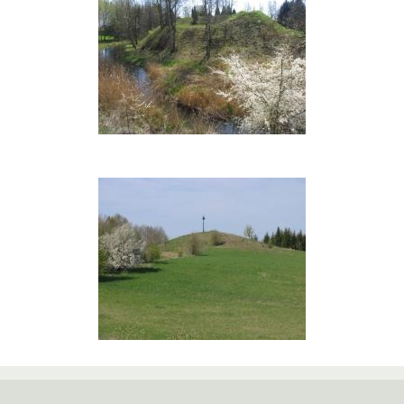
Bambininkų
piliakalnis
Piečių
piliakalnis