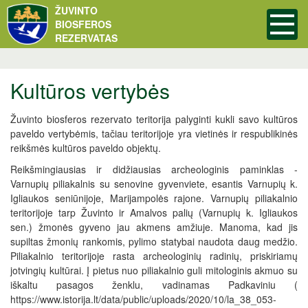
ŽUVINTO
BIOSFEROS
REZERVATAS
Kultūros vertybės
Žuvinto biosferos rezervato teritorija palyginti kukli savo kultūros
paveldo vertybėmis, tačiau teritorijoje yra vietinės ir respublikinės
reikšmės kultūros paveldo objektų.
Reikšmingiausias ir didžiausias archeologinis paminklas -
Varnupių piliakalnis su senovine gyvenviete, esantis Varnupių k.
Igliaukos seniūnijoje, Marijampolės rajone. Varnupių piliakalnio
teritorijoje tarp Žuvinto ir Amalvos palių (Varnupių k. Igliaukos
sen.) žmonės gyveno jau akmens amžiuje. Manoma, kad jis
supiltas žmonių rankomis, pylimo statybai naudota daug medžio.
Piliakalnio teritorijoje rasta archeologinių radinių, priskiriamų
jotvingių kultūrai. Į pietus nuo piliakalnio guli mitologinis akmuo su
iškaltu pasagos ženklu, vadinamas Padkaviniu (
https://www.istorija.lt/data/public/uploads/2020/10/la_38_053-