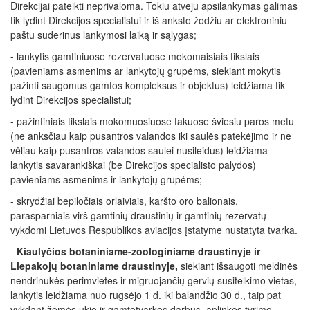
Direkcijai pateikti neprivaloma. Tokiu atveju apsilankymas galimas
tik lydint Direkcijos specialistui ir iš anksto žodžiu ar elektroniniu
paštu suderinus lankymosi laiką ir sąlygas;
- lankytis gamtiniuose rezervatuose mokomaisiais tikslais
(pavieniams asmenims ar lankytojų grupėms, siekiant mokytis
pažinti saugomus gamtos kompleksus ir objektus) leidžiama tik
lydint Direkcijos specialistui;
- pažintiniais tikslais mokomuosiuose takuose šviesiu paros metu
(ne anksčiau kaip pusantros valandos iki saulės patekėjimo ir ne
vėliau kaip pusantros valandos saulei nusileidus) leidžiama
lankytis savarankiškai (be Direkcijos specialisto palydos)
pavieniams asmenims ir lankytojų grupėms;
- skrydžiai bepiločiais orlaiviais, karšto oro balionais,
parasparniais virš gamtinių draustinių ir gamtinių rezervatų
vykdomi Lietuvos Respublikos aviacijos įstatyme nustatyta tvarka.
-
Kiaulyčios botaniniame-zoologiniame draustinyje ir
Liepakojų botaniniame draustinyje,
siekiant išsaugoti meldinės
nendrinukės perimvietes ir migruojančių gervių susitelkimo vietas,
lankytis leidžiama nuo rugsėjo 1 d. iki balandžio 30 d., taip pat
vykdant žemės ūkio ir gamtotvarkos darbus, aplinkos tyrimo,