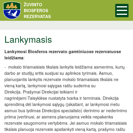
ŽUVINTO
BIOSFEROS
REZERVATAS
Lankymasis
Lankymosi Biosferos rezervato gamtiniuose rezervatuose
leidžiama
:
- mokslo tiriamaisiais tikslais lankytis leidžiama asmenims, kurių
darbo ar studijų sritis susijusi su aplinkos tyrimais. Asmuo,
planuojantis lankytis rezervate mokslo tiriamaisiais tikslais ne
vieną kartą, lankymosi sąlygas raštu suderina su
Direkcija. Prašymai Direkcijai teikiami ir
nagrinėjami Taisyklėse nustatyta tvarka ir terminais. Direkcija
sprendimą dėl lankymosi sąlygų (įskaitant, ar lankymosi metu
asmuo bus lydimas Direkcijos specialisto) derinimo ar nederinimo
priima įvertinusi, ar asmens planuojama veikla nepakenks
rezervate saugomoms vertybėms. Jei asmuo mokslo tiriamaisiais
tikslais planuoja rezervate apsilankyti vieną kartą, prašymo raštu