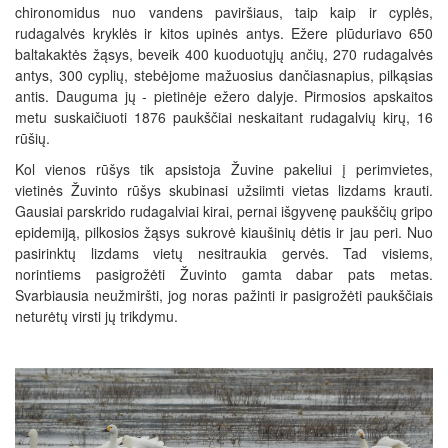
chironomidus nuo vandens paviršiaus, taip kaip ir cyplės,
rudagalvės kryklės ir kitos upinės antys. Ežere plūduriavo 650
baltakaktės žąsys, beveik 400 kuoduotųjų ančių, 270 rudagalvės
antys, 300 cyplių, stebėjome mažuosius dančiasnapius, pilkąsias
antis. Dauguma jų - pietinėje ežero dalyje. Pirmosios apskaitos
metu suskaičiuoti 1876 paukščiai neskaitant rudagalvių kirų, 16
rūšių.
Kol vienos rūšys tik apsistoja Žuvine pakeliui į perimvietes,
vietinės Žuvinto rūšys skubinasi užsiimti vietas lizdams krauti.
Gausiai parskrido rudagalviai kirai, pernai išgyvenę paukščių gripo
epidemiją, pilkosios žąsys sukrovė kiaušinių dėtis ir jau peri. Nuo
pasirinktų lizdams vietų nesitraukia gervės. Tad visiems,
norintiems pasigrožėti Žuvinto gamta dabar pats metas.
Svarbiausia neužmiršti, jog noras pažinti ir pasigrožėti paukščiais
neturėtų virsti jų trikdymu.