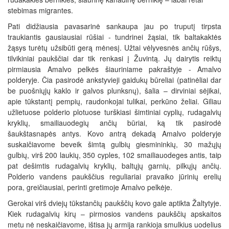
stebimas migrantes.
Pati didžiausia pavasarinė sankaupa jau po truputį tirpsta
traukiantis gausiausiai rūšiai - tundrinei žąsiai, tik baltakaktės
žąsys turėtų užsibūti gerą mėnesį. Užtai vėlyvesnės ančių rūšys,
tilvikiniai paukščiai dar tik renkasi į Žuvintą. Jų dairytis reiktų
pirmiausia Amalvo pelkės šiauriniame pakraštyje - Amalvo
polderyje. Čia pasirodė ankstyvieji gaidukų būreliai (patinėliai dar
be puošniųjų kaklo ir galvos plunksnų), šalia – dirviniai sėjikai,
apie tūkstantį pempių, raudonkojai tulikai, perkūno želiai. Giliau
užlietuose polderio plotuose turškiasi šimtiniai cyplių, rudagalvių
kryklių, smailiauodegių ančių būriai, ką tik pasirodė
šaukštasnapės antys. Kovo antrą dekadą Amalvo polderyje
suskaičiavome beveik šimtą gulbių giesmininkių, 30 mažųjų
gulbių, virš 200 laukių, 350 cyples, 102 smailiauodeges antis, taip
pat dešimtis rudagalvių kryklių, baltųjų garnių, pilkųjų ančių.
Polderio vandens paukščius reguliariai pravaiko jūrinių erelių
pora, greičiausiai, perinti gretimoje Amalvo pelkėje.
Gerokai virš dviejų tūkstančių paukščių kovo gale aptikta Žaltytyje.
Kiek rudagalvių kirų – pirmosios vandens paukščių apskaitos
metu nė neskaičiavome, ištisa jų armija rankioja smulkius uodelius