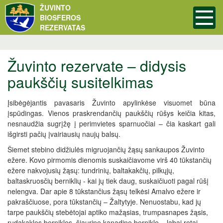
ŽUVINTO
BIOSFEROS
REZERVATAS
Žuvinto rezervate – didysis
paukščių susitelkimas
Įsibėgėjantis pavasaris Žuvinto apylinkėse visuomet būna
įspūdingas. Vienos praskrendančių paukščių rūšys keičia kitas,
nesnaudžia sugrįžę į perimvietes sparnuočiai – čia kaskart gali
išgirsti pačių įvairiausių naujų balsų.
Šiemet stebino didžiulės migruojančių žąsų sankaupos Žuvinto
ežere. Kovo pirmomis dienomis suskaičiavome virš 40 tūkstančių
ežere nakvojusių žąsų: tundrinių, baltakakčių, pilkųjų,
baltaskruosčių berniklių - kai jų tiek daug, suskaičiuoti pagal rūšį
nelengva. Dar apie 8 tūkstančius žąsų telkėsi Amalvo ežere ir
pakraščiuose, pora tūkstančių – Žaltytyje. Nenuostabu, kad jų
tarpe paukščių stebėtojai aptiko mažąsias, trumpasnapes žąsis,
rudakakles bernikles, šiaurinę kanadinę berniklę – labai retai