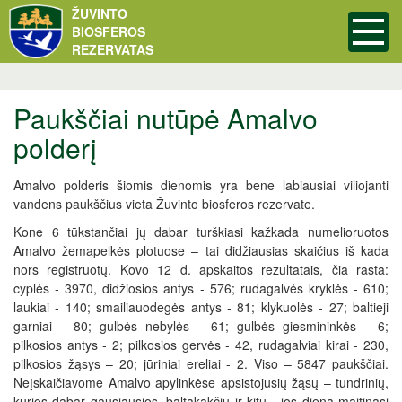
ŽUVINTO
BIOSFEROS
REZERVATAS
Paukščiai nutūpė Amalvo
polderį
Amalvo polderis šiomis dienomis yra bene labiausiai viliojanti
vandens paukščius vieta Žuvinto biosferos rezervate.
Kone 6 tūkstančiai jų dabar turškiasi kažkada numelioruotos
Amalvo žemapelkės plotuose – tai didžiausias skaičius iš kada
nors registruotų. Kovo 12 d. apskaitos rezultatais, čia rasta:
cyplės - 3970, didžiosios antys - 576; rudagalvės kryklės - 610;
laukiai - 140; smailiauodegės antys - 81; klykuolės - 27; baltieji
garniai - 80; gulbės nebylės - 61; gulbės giesmininkės - 6;
pilkosios antys - 2; pilkosios gervės - 42, rudagalviai kirai - 230,
pilkosios žąsys – 20; jūriniai ereliai - 2. Viso – 5847 paukščiai.
Neįskaičiavome Amalvo apylinkėse apsistojusių žąsų – tundrinių,
kurios dabar gausiausios, baltakakčių ir kitų - jos dieną maitinasi