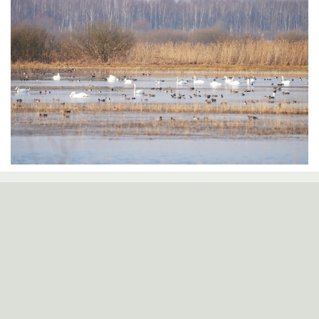
Žuvinto biosferos rezervato grupė
Kampelių g. 10, 64351 Aleknonys, Alytaus r.
Tel. 8 315 49540