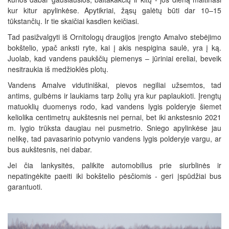
kur kitur apylinkėse. Apytikriai, žąsų galėtų būti dar 10–15
tūkstančių. Ir tie skaičiai kasdien keičiasi.
Tad pasižvalgyti iš Ornitologų draugijos įrengto Amalvo stebėjimo
bokštelio, ypač anksti ryte, kai į akis nespigina saulė, yra į ką.
Juolab, kad vandens paukščių piemenys – jūriniai ereliai, beveik
nesitraukia iš medžioklės plotų.
Vandens Amalve vidutiniškai, pievos negiliai užsemtos, tad
antims, gulbėms ir laukiams tarp žolių yra kur paplaukioti. Įrengtų
matuoklių duomenys rodo, kad vandens lygis polderyje šiemet
keliolika centimetrų aukštesnis nei pernai, bet iki ankstesnio 2021
m. lygio trūksta daugiau nei pusmetrio. Sniego apylinkėse jau
nelikę, tad pavasarinio potvynio vandens lygis polderyje vargu, ar
bus aukštesnis, nei dabar.
Jei čia lankysitės, palikite automobilius prie siurblinės ir
nepatingėkite paeiti iki bokštelio pėsčiomis - geri įspūdžiai bus
garantuoti.