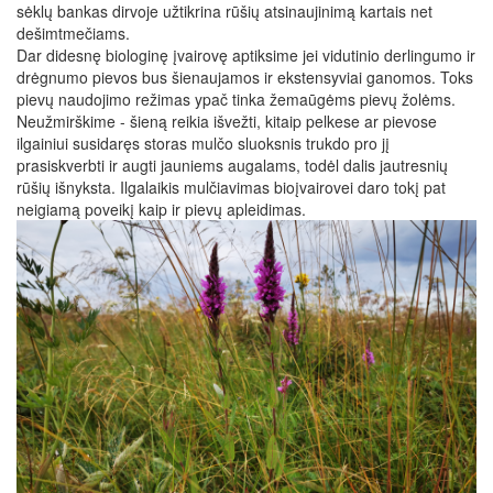
sėklų bankas dirvoje užtikrina rūšių atsinaujinimą kartais net
dešimtmečiams.
Dar didesnę biologinę įvairovę aptiksime jei vidutinio derlingumo ir
drėgnumo pievos bus šienaujamos ir ekstensyviai ganomos. Toks
pievų naudojimo režimas ypač tinka žemaūgėms pievų žolėms.
Neužmirškime - šieną reikia išvežti, kitaip pelkese ar pievose
ilgainiui susidaręs storas mulčo sluoksnis trukdo pro jį
prasiskverbti ir augti jauniems augalams, todėl dalis jautresnių
rūšių išnyksta. Ilgalaikis mulčiavimas bioįvairovei daro tokį pat
neigiamą poveikį kaip ir pievų apleidimas.