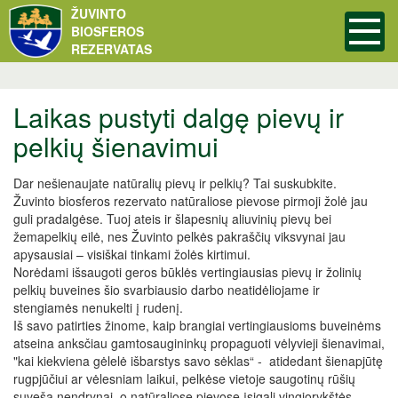
ŽUVINTO
BIOSFEROS
REZERVATAS
Laikas pustyti dalgę pievų ir
pelkių šienavimui
Dar nešienaujate natūralių pievų ir pelkių? Tai suskubkite.
Žuvinto biosferos rezervato natūraliose pievose pirmoji žolė jau
guli pradalgėse. Tuoj ateis ir šlapesnių aliuvinių pievų bei
žemapelkių eilė, nes Žuvinto pelkės pakraščių viksvynai jau
apysausiai – visiškai tinkami žolės kirtimui.
Norėdami išsaugoti geros būklės vertingiausias pievų ir žolinių
pelkių buveines šio svarbiausio darbo neatidėliojame ir
stengiamės nenukelti į rudenį.
Iš savo patirties žinome, kaip brangiai vertingiausioms buveinėms
atseina anksčiau gamtosaugininkų propaguoti vėlyvieji šienavimai,
"kai kiekviena gėlelė išbarstys savo sėklas“ - atidedant šienapjūtę
rugpjūčiui ar vėlesniam laikui, pelkėse vietoje saugotinų rūšių
suveša nendrynai, o natūraliose pievose įsigali vingiorykštės,