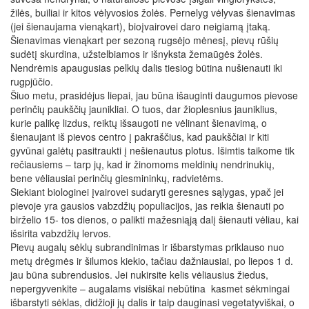
žilės, builiai ir kitos vėlyvosios žolės. Pernelyg vėlyvas šienavimas
(jei šienaujama vienąkart), bioįvairovei daro neigiamą įtaką.
Šienavimas vienąkart per sezoną rugsėjo mėnesį, pievų rūšių
sudėtį skurdina, užstelbiamos ir išnyksta žemaūgės žolės.
Nendrėmis apaugusias pelkių dalis tiesiog būtina nušienauti iki
rugpjūčio.
Šiuo metu, prasidėjus liepai, jau būna išauginti daugumos pievose
perinčių paukščių jaunikliai. O tuos, dar žioplesnius jauniklius,
kurie palikę lizdus, reiktų išsaugoti ne vėlinant šienavimą, o
šienaujant iš pievos centro į pakraščius, kad paukščiai ir kiti
gyvūnai galėtų pasitraukti į nešienautus plotus. Išimtis taikome tik
rečiausiems – tarp jų, kad ir žinomoms meldinių nendrinukių,
bene vėliausiai perinčių giesmininkų, radvietėms.
Siekiant biologinei įvairovei sudaryti geresnes sąlygas, ypač jei
pievoje yra gausios vabzdžių populiacijos, jas reikia šienauti po
birželio 15- tos dienos, o palikti mažesniąją dalį šienauti vėliau, kai
išsirita vabzdžių lervos.
Pievų augalų sėklų subrandinimas ir išbarstymas priklauso nuo
metų drėgmės ir šilumos kiekio, tačiau dažniausiai, po liepos 1 d.
jau būna subrendusios. Jei nukirsite kelis vėliausius žiedus,
nepergyvenkite – augalams visiškai nebūtina kasmet sėkmingai
išbarstyti sėklas, didžioji jų dalis ir taip dauginasi vegetatyviškai, o